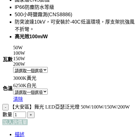
IP66防塵防水等級
500小時鹽霧測(CNS8886)
防突波達10kV，可安裝於-40C低溫環境，厚支架抗強風
不折彎。
高光效100m/W
50W
100W
150W
瓦數
200W
3000K黃光
6250K白光
色溫
清除
【大安區】舞光 LED亞瑟泛光燈 50W/100W/150W/200W
數量
加入詢價單
描述