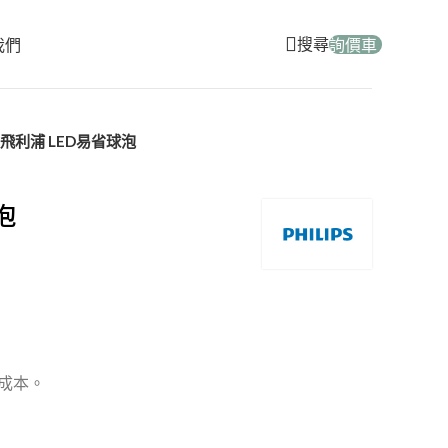
搜尋
我們
詢價車
飛利浦 LED易省球泡
泡
換成本。