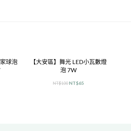
居家球泡
【大安區】舞光 LED小瓦數燈
W
泡 7W
NT$
65
NT$
100
選擇規格