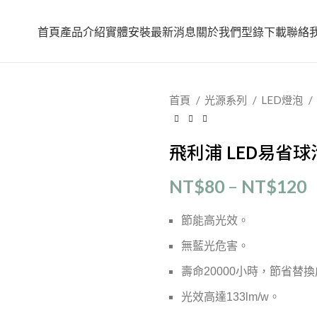
首頁
產品介紹
實體安裝
最新消息
關於我們
型錄下載
聯絡
首頁
光源系列
LED燈泡
飛利浦 LED易省球
NT$
80
–
NT$
120
節能高光效。
無藍光危害。
壽命20000小時，節省替
光效高達133lm/w。