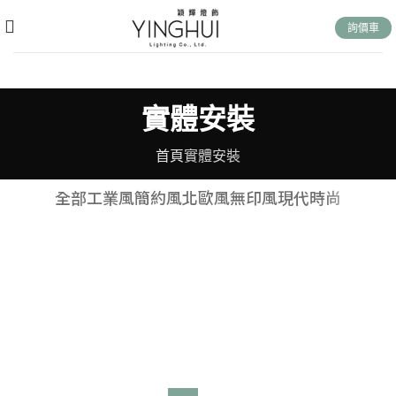
詢價車
實體安裝
首頁
實體安裝
全部
工業風
簡約風
北歐風
無印風
現代時尚
台北 青田 歐陽宅
工業風
新竹 鄭宅
北歐風
台北 青田 陳宅
簡約風
台南 林宅
工業風
台北 大安 莊宅
現代時尚