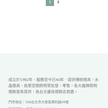
台北 大安 陳宅
1
2
無印風
成立於1982年，服務至今已40年．提供傳統燈具、水
晶燈具、商業空間照明等批發、零售，各大廠牌照明
燈飾皆有提供，為台北優良燈飾店首選。
門市地址：106台北市大安區樂利路34號