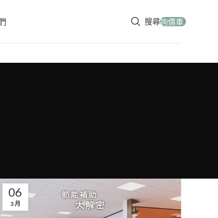
搜尋
們
詢價車
06
3 月