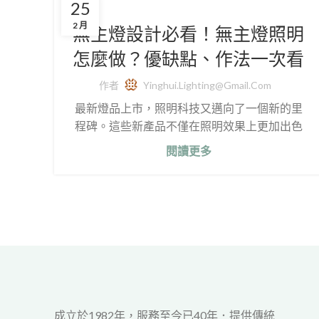
25
2 月
無主燈設計必看！無主燈照明
怎麼做？優缺點、作法一次看
作者
Yinghui.lighting@gmail.com
最新燈品上市，照明科技又邁向了一個新的里
程碑。這些新產品不僅在照明效果上更加出色
閱讀更多
成立於1982年，服務至今已40年．提供傳統