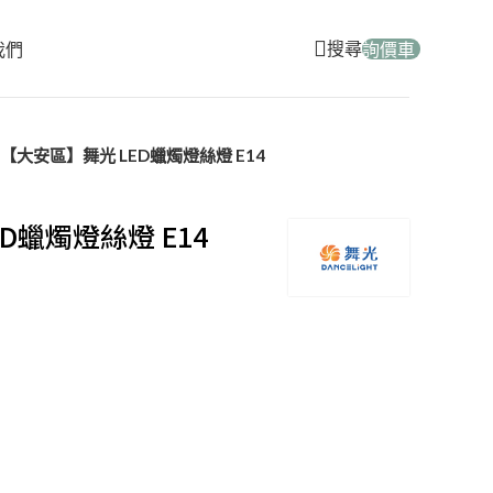
搜尋
我們
詢價車
【大安區】舞光 LED蠟燭燈絲燈 E14
D蠟燭燈絲燈 E14