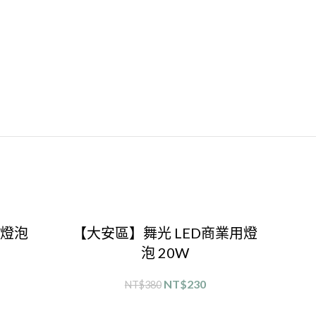
井燈泡
【大安區】舞光 LED商業用燈
【
泡 20W
LE
NT$
230
NT$
380
選擇規格