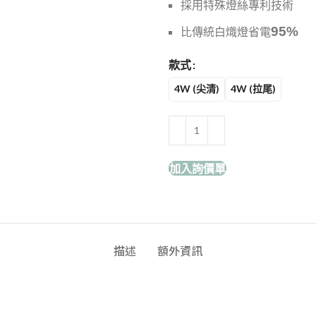
採用特殊燈絲專利技術
95%
比傳統白熾燈省電
款式
4W (尖清)
4W (拉尾)
加入詢價單
描述
額外資訊