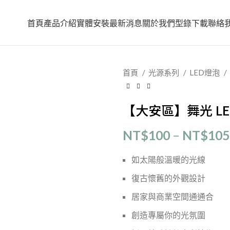
首頁
產品介紹
實體安裝
最新消息
關於我們
型錄下載
聯絡
首頁
光源系列
LED燈泡
【大安區】舞光 LE
NT$
100
–
NT$
105
如太陽般溫暖的光線
復古懷舊的外觀設計
居家與商業空間通通合
創造專屬你的光氛圍