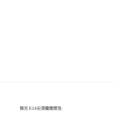
舞光 E14尖清蠟燭燈泡