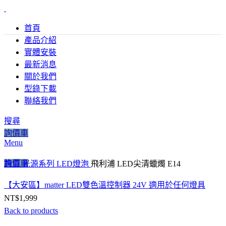
首頁
產品介紹
實體安裝
最新消息
關於我們
型錄下載
聯絡我們
Click to enlarge
搜尋
詢價車
Menu
詢價車
首頁
光源系列
LED燈泡
飛利浦 LED尖清蠟燭 E14
【大安區】matter LED雙色溫控制器 24V 適用於任何燈具
NT$
1,999
Back to products