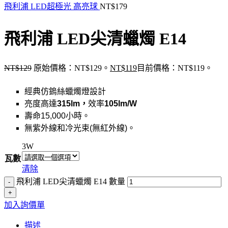
飛利浦 LED超極光 高亮球
NT$
179
飛利浦 LED尖清蠟燭 E14
NT$
129
原始價格：NT$129。
NT$
119
目前價格：NT$119。
經典仿鎢絲蠟燭燈設計
亮度高達
315lm，
效率
105lm/W
壽命15,000小時。
無紫外線和冷光束(無紅外線)。
3W
瓦數
清除
飛利浦 LED尖清蠟燭 E14 數量
加入詢價單
描述