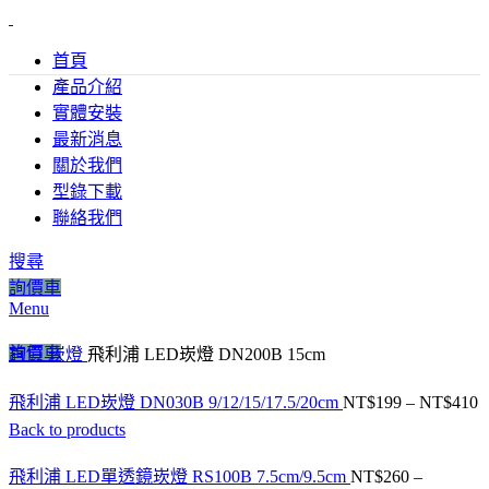
首頁
產品介紹
實體安裝
最新消息
關於我們
型錄下載
聯絡我們
Click to enlarge
搜尋
詢價車
Menu
詢價車
首頁
崁燈
飛利浦 LED崁燈 DN200B 15cm
飛利浦 LED崁燈 DN030B 9/12/15/17.5/20cm
NT$
199
–
NT$
410
Back to products
飛利浦 LED單透鏡崁燈 RS100B 7.5cm/9.5cm
NT$
260
–