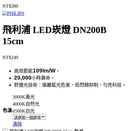
NT$
280
飛利浦 LED崁燈 DN200B
15cm
NT$
249
109lm/W
高效節能
。
20,000
小時壽命。
舒適光技術：遠離藍光危害、低閃頻抑制、勻亮科技。
3000K黃光
4000K自然光
色溫
6500K白光
清除