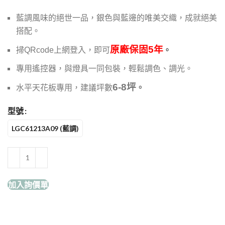
藍調風味的絕世一品，銀色與藍邊的唯美交織，成就絕美
搭配。
原廠保固5年
掃QRcode上網登入，即可
。
專用遙控器，與燈具一同包裝，輕鬆調色、調光。
6-8坪
水平天花板專用，建議坪數
。
型號
LGC61213A09 (藍調)
加入詢價單