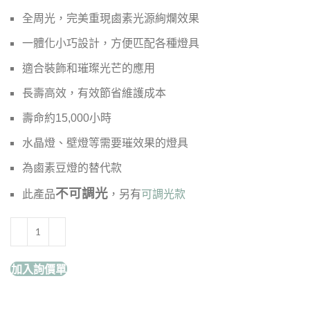
全周光，完美重現鹵素光源絢爛效果
一體化小巧設計，方便匹配各種燈具
適合裝飾和璀璨光芒的應用
長壽高效，有效節省維護成本
壽命約15,000小時
水晶燈、壁燈等需要璀效果的燈具
為鹵素豆燈的替代款
不可調光
此產品
，另有
可調光款
加入詢價單