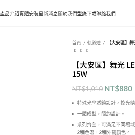
產品介紹
實體安裝
最新消息
關於我們
型錄下載
聯絡我們
首頁
軌道燈
【大安區】舞光
【大安區】舞光 L
15W
NT$
880
NT$
1,010
特殊光學透鏡設計，控光精
一體成型，簡約設計。
系列齊全，可滿足不同場域
2種
色溫，
2種
外觀顏色。